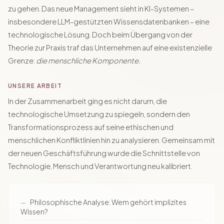
zu gehen. Das neue Management sieht in KI-Systemen –
insbesondere LLM-gestützten Wissensdatenbanken – eine
technologische Lösung. Doch beim Übergang von der
Theorie zur Praxis traf das Unternehmen auf eine existenzielle
Grenze:
die menschliche Komponente.
UNSERE ARBEIT
In der Zusammenarbeit ging es nicht darum, die
technologische Umsetzung zu spiegeln, sondern den
Transformationsprozess auf seine ethischen und
menschlichen Konfliktlinien hin zu analysieren. Gemeinsam mit
der neuen Geschäftsführung wurde die Schnittstelle von
Technologie, Mensch und Verantwortung neu kalibriert.
Philosophische Analyse: Wem gehört implizites
Wissen?