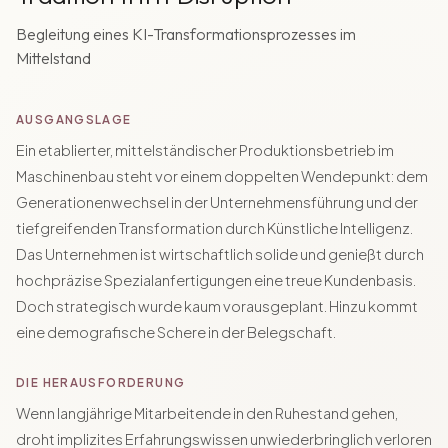
Begleitung eines KI-Transformationsprozesses im
Mittelstand
AUSGANGSLAGE
Ein etablierter, mittelständischer Produktionsbetrieb im
Maschinenbau steht vor einem doppelten Wendepunkt: dem
Generationenwechsel in der Unternehmensführung und der
tiefgreifenden Transformation durch Künstliche Intelligenz.
Das Unternehmen ist wirtschaftlich solide und genießt durch
hochpräzise Spezialanfertigungen eine treue Kundenbasis.
Doch strategisch wurde kaum vorausgeplant. Hinzu kommt
eine demografische Schere in der Belegschaft.
DIE HERAUSFORDERUNG
Wenn langjährige Mitarbeitende in den Ruhestand gehen,
droht implizites Erfahrungswissen unwiederbringlich verloren